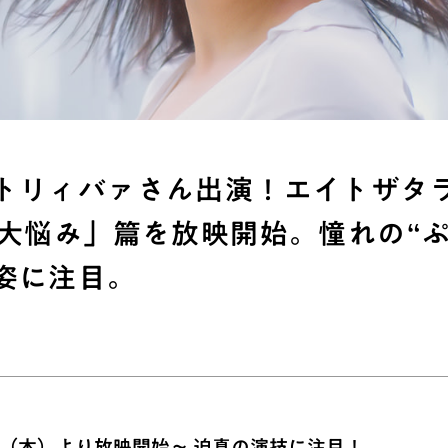
トリィバァさん出演！エイトザタ
8大悩み」篇を放映開始。憧れの“ぷ
姿に注目。
7日（木）より放映開始～ 迫真の演技に注目！