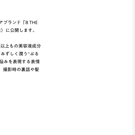
ランド「8 THE
（木）に公開します。
％以上もの美容液成分
みずしく潤う“ぷる
悩みを表現する表情
、撮影時の裏話や髪