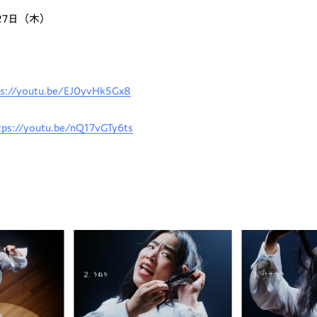
27日（木）
ps://youtu.be/EJ0yvHk5Gx8
tps://youtu.be/nQ17vGTy6ts