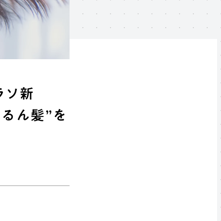
ラソ新
るん髪”を