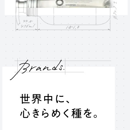
世界中に
、
心
き
ら
め
く
種
を
。