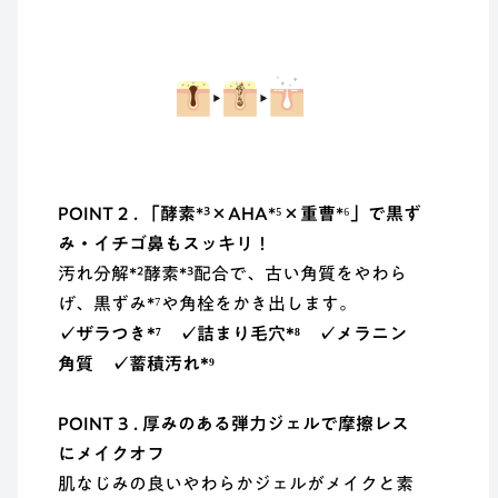
POINT 2 . 「酵素
*³
×AHA
*⁵
×重曹
*⁶
」で黒ず
み・イチゴ鼻もスッキリ！
汚れ分解*²酵素*³配合で、古い角質をやわら
げ、黒ずみ*⁷や角栓をかき出します。
✓ザラつき*⁷ ✓詰まり毛穴*⁸ ✓メラニン
角質 ✓蓄積汚れ*⁹
POINT 3 . 厚みのある弾力ジェルで摩擦レス
にメイクオフ
肌なじみの良いやわらかジェルがメイクと素