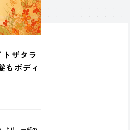
イトザタラ
髪もボディ
水）より、一部の