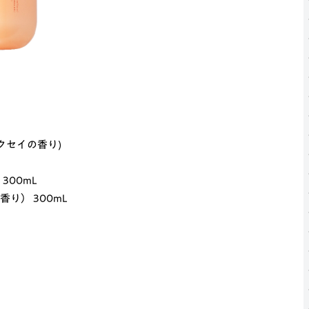
クセイの香り)
00mL
り） 300mL